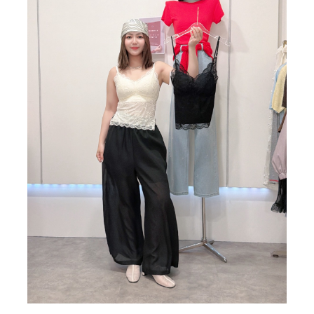
BIG SALE
CA made