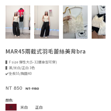
MAR45兩截式羽毛蕾絲美背bra
▌F size 彈性大(S-32腰身型可穿)
▌黑/米白/正白 3色
✔️全長55/胸圍40
NT 850
NT 1150
顏色:
黑
米白
正白