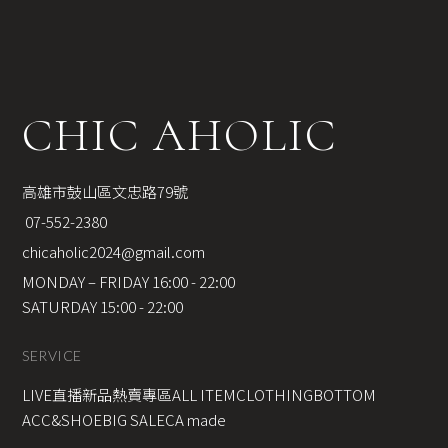
CHIC AHOLIC
高雄市鼓山區文忠路79號
 07-552-2380
chicaholic2024@gmail.com
MONDAY – FRIDAY 16:00 - 22:00
SATURDAY 15:00 - 22:00
SERVICE
LIVE直播新品
熱賣專區
ALL ITEM
CLOTHING
BOTTOM
ACC&SHOE
BIG SALE
CA made