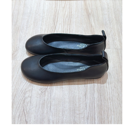
BIG SALE
CA made