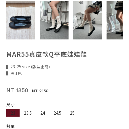
MAR55真皮軟Q平底娃娃鞋
▌23-25 size (版型正常)
▌黑 1色
NT 1850
NT 2150
尺寸:
23
23.5
24
24.5
25
數量: