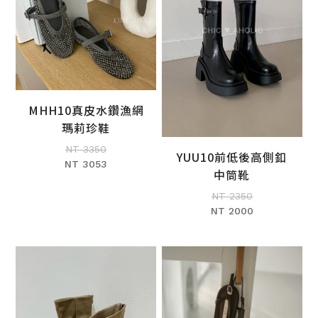
MHH10真皮水鑽漁網
加入購物車
瑪莉珍鞋
NT 3350
YUU10前低後高側釦
NT 3053
加入購物車
中筒靴
NT 2350
NT 2000