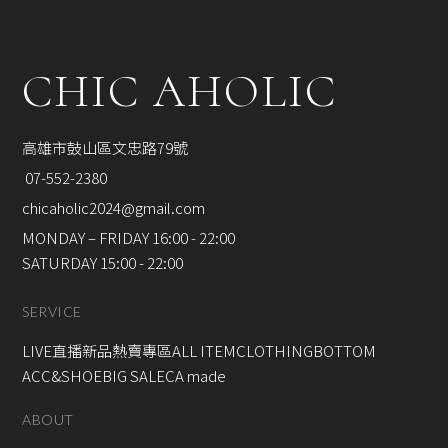
CHIC AHOLIC
高雄市鼓山區文忠路79號
 07-552-2380
chicaholic2024@gmail.com
MONDAY – FRIDAY 16:00 - 22:00
SATURDAY 15:00 - 22:00
SERVICE
LIVE直播新品
熱賣專區
ALL ITEM
CLOTHING
BOTTOM
ACC&SHOE
BIG SALE
CA made
ABOUT