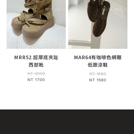
MRR52 超厚底夾趾
MAR64有咖啡色網眼
加入購物車
加入購物車
西部靴
低跟涼鞋
NT 2000
NT 1880
NT 1700
NT 1580