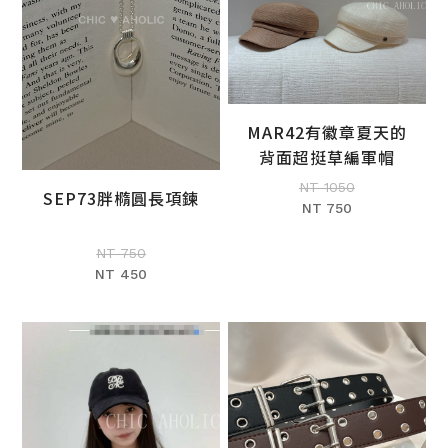
MAR42有徽章夏天的
加入購物車
背面超挺草編軍帽
NT 1050
SEP73胖橢圓長項鍊
NT 750
加入購物車
NT 750
NT 450