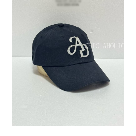
BIG SALE
CA made