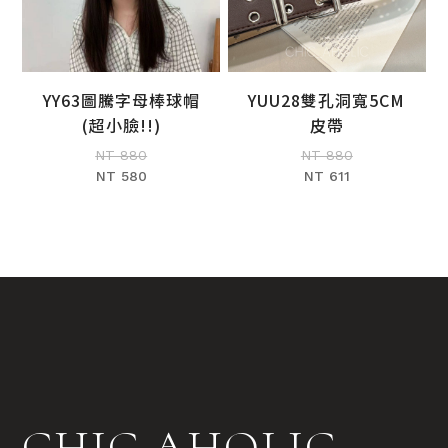
YY63圖騰字母棒球帽
YUU28雙孔洞寬5CM
加入購物車
加入購物車
(超小臉!!)
皮帶
NT 880
NT 880
NT 580
NT 611
CHIC AHOLIC