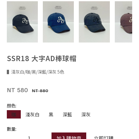
SSR18 大字AD棒球帽
▌淺灰白/咖/黑/深藍/深灰 5色
NT 580
NT 880
顏色:
咖
淺灰白
黑
深藍
深灰
數量:
加入購物車
立即訂購