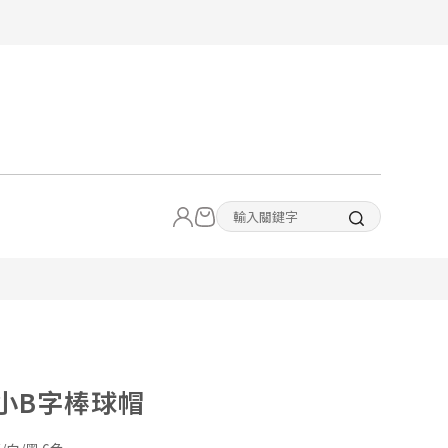
 小B字棒球帽