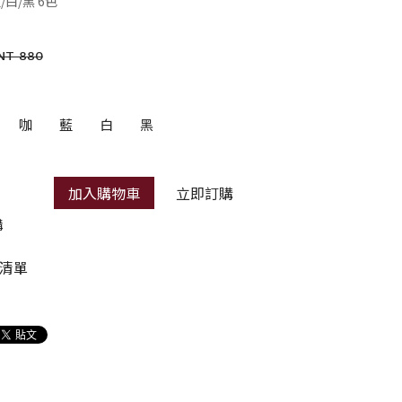
/白/黑 6色
NT 880
咖
藍
白
黑
加入購物車
立即訂購
購
清單