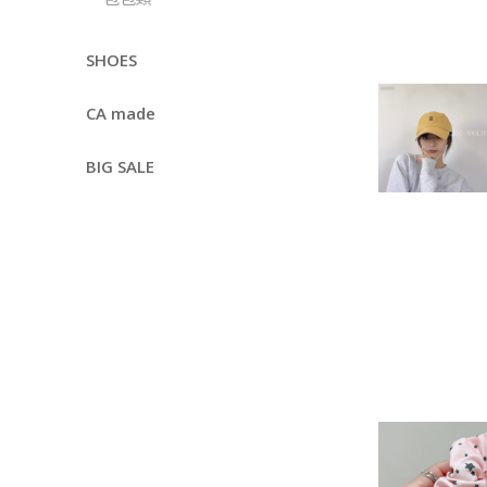
SHOES
CA made
BIG SALE