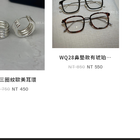
WQ28鼻墊款有琥珀平
加入購物車
光眼鏡
NT 850
NT 550
9三圈紋歐美耳環
加入購物車
 750
NT 450