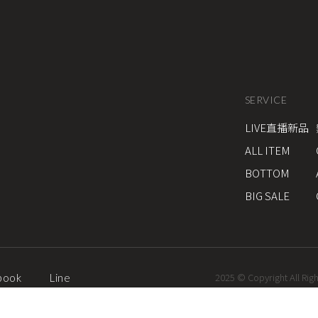
SERVICE
LIVE直播新品
ALL ITEM
BOTTOM
BIG SALE
2025 © Copyright All Rig
book
Line