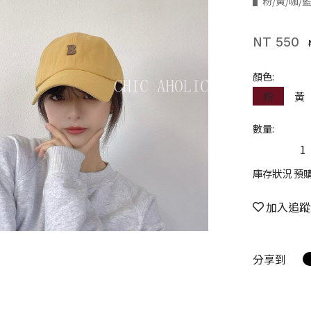
▌粉/黃/咖/藍
NT 550
顏色:
粉
黃
數量:
庫存狀況 預
加入追蹤
分享到