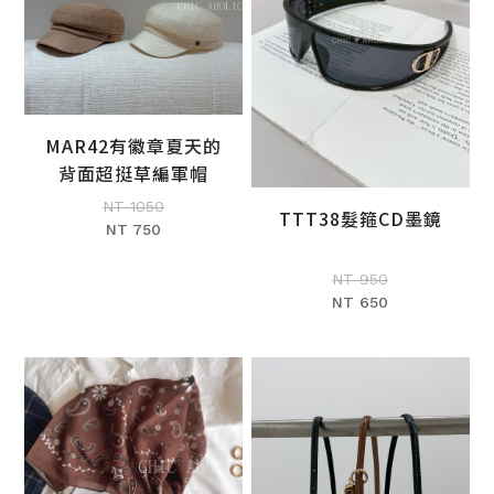
MAR42有徽章夏天的
加入購物車
背面超挺草編軍帽
NT 1050
TTT38髮箍CD墨鏡
NT 750
加入購物車
NT 950
NT 650