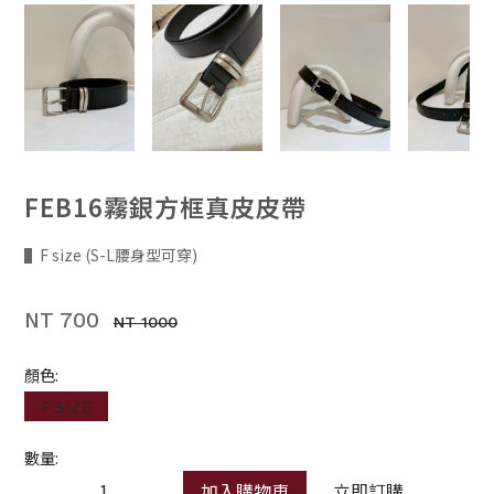
FEB16霧銀方框真皮皮帶
▌F size (S-L腰身型可穿)
NT 700
NT 1000
顏色:
F SIZE
數量:
加入購物車
立即訂購