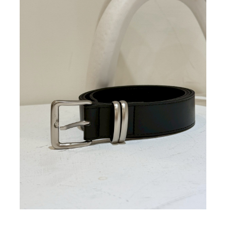
BIG SALE
CA made