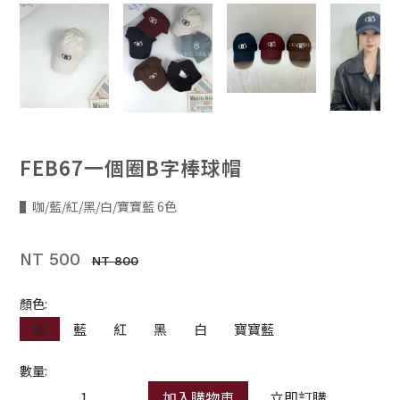
FEB67一個圈B字棒球帽
▌咖/藍/紅/黑/白/寶寶藍 6色
NT 500
NT 800
顏色:
咖
藍
紅
黑
白
寶寶藍
數量:
加入購物車
立即訂購