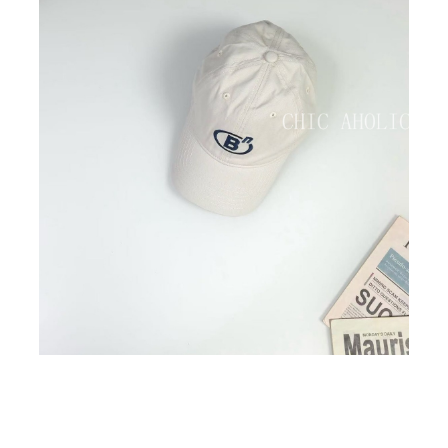
BIG SALE
CA made