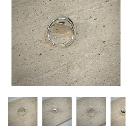
BIG SALE
CA made