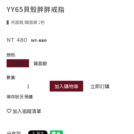
YY65貝殼胖胖戒指
▌亮面銀/霧面銀 2色
NT 480
NT 880
顏色:
亮面銀
霧面銀
數量:
加入購物車
立即訂購
庫存狀況 預購
加入追蹤清單
分享到