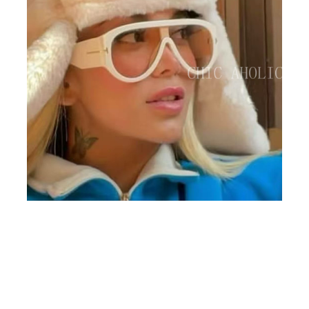
BIG SALE
CA made