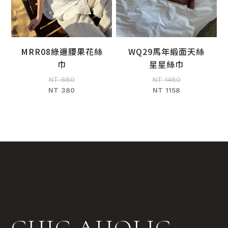
MRR08綠邊腰果花絲
WQ29馬年緞面天絲
加入購物車
加入購物車
巾
星星絲巾
NT 680
NT 1460
NT 380
NT 1158
CHIC AHOLIC