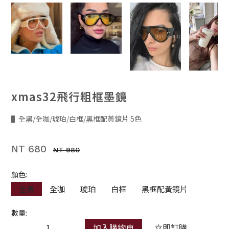
xmas32飛行粗框墨鏡
▌全黑/全咖/琥珀/白框/黑框配黃鏡片 5色
NT 680
NT 980
顏色:
全黑
全咖
琥珀
白框
黑框配黃鏡片
數量:
加入購物車
立即訂購