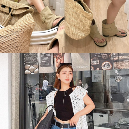
BIG SALE
CA made